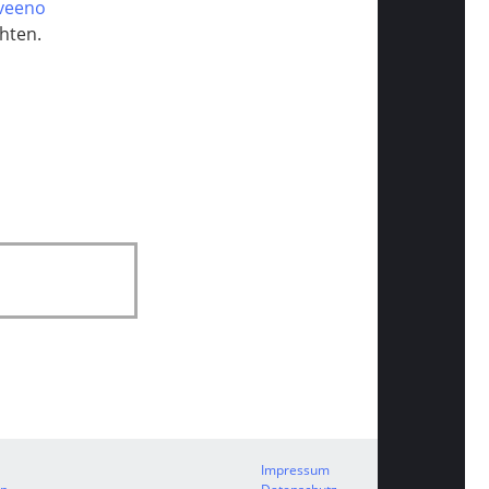
Eveeno
hten.
Impressum