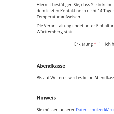
h
e
Hiermit bestätigen Sie, dass Sie in kein
t
l
dem letzten Kontakt noch nicht 14 Tage
f
d
Temperatur aufweisen.
e
l
Die Veranstaltung findet unter Einhalt
d
Württemberg statt.
P
Erklärung
Ich 
f
l
i
Abendkasse
c
h
Bis auf Weiteres wird es keine Abendka
t
f
e
Hinweis
l
d
Sie müssen unserer
Datenschutzerklär