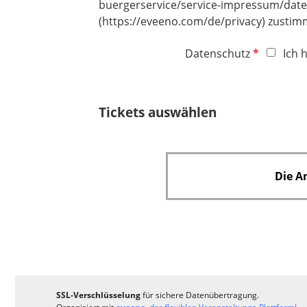
buergerservice/service-impressum/date
(https://eveeno.com/de/privacy) zustimm
P
Datenschutz
Ich 
f
l
i
Tickets auswählen
c
h
t
f
Die A
e
l
d
SSL-Verschlüsselung
für sichere Datenübertragung.