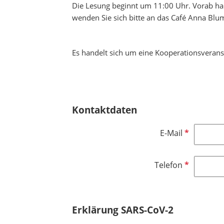
Die Lesung beginnt um 11:00 Uhr. Vorab hab
wenden Sie sich bitte an das Café Anna B
Es handelt sich um eine Kooperationsverans
Kontaktdaten
P
E-Mail
f
l
P
Telefon
i
f
c
l
h
i
t
Erklärung SARS-CoV-2
c
f