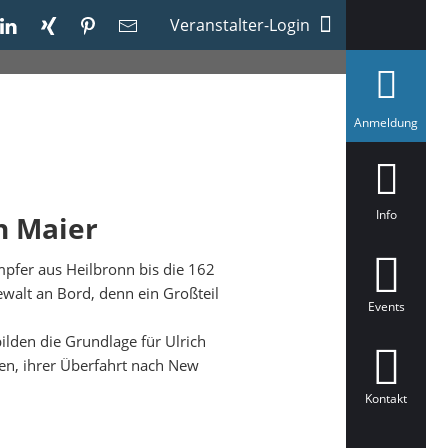
Veranstalter-Login
a
Anmeldung
u
s
g
e
w
ä
Info
ch Maier
h
l
t
pfer aus Heilbronn bis die 162
walt an Bord, denn ein Großteil
Events
den die Grundlage für Ulrich
en, ihrer Überfahrt nach New
Kontakt