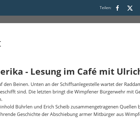
Teilen:
t
merika - Lesung im Café mit Ulri
den Beinen. Unten an der Schiffsanlegestelle wartet der Raddam
chifft sind. Die letzten bringt die Wimpfener Bürgerwehr mit Ge
n.
nhold Bührlen und Erich Scheib zusammengetragenen Quellen bil
rührende Geschichte der Abschiebung armer Mitbürger aus Wimpf