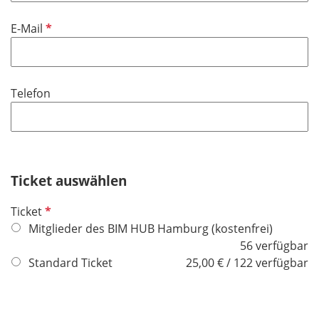
t
d
f
P
E-Mail
e
f
l
l
d
i
Telefon
c
h
t
f
e
Ticket auswählen
l
d
P
Ticket
f
Mitglieder des BIM HUB Hamburg (kostenfrei)
l
56 verfügbar
i
Standard Ticket
25,00 € / 122 verfügbar
c
h
t