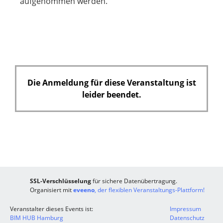
aufgenommen werden.
f
e
l
d
Die Anmeldung für diese Veranstaltung ist
leider beendet.
SSL-Verschlüsselung
für sichere Datenübertragung.
Organisiert mit
eveeno
, der flexiblen Veranstaltungs-Plattform!
Veranstalter dieses Events ist:
Impressum
BIM HUB Hamburg
Datenschutz