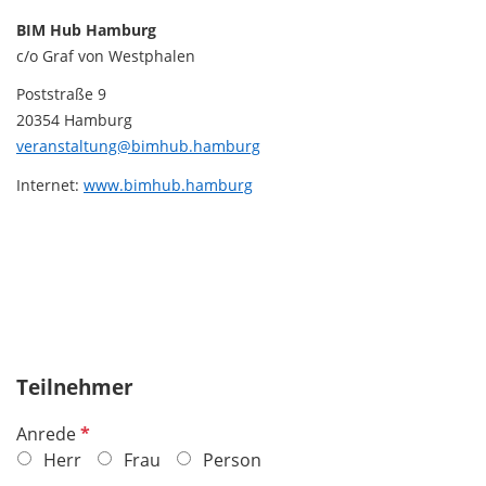
BIM Hub Hamburg
c/o Graf von Westphalen
Poststraße 9
20354 Hamburg
veranstaltung@bimhub.hamburg
Internet:
www.bimhub.hamburg
Teilnehmer
P
Anrede
f
Herr
Frau
Person
l