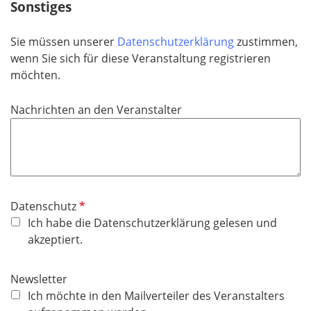
Sonstiges
f
e
Sie müssen unserer
Datenschutzerklärung
zustimmen,
l
wenn Sie sich für diese Veranstaltung registrieren
d
möchten.
Nachrichten an den Veranstalter
P
Datenschutz
f
Ich habe die Datenschutzerklärung gelesen und
l
akzeptiert.
i
c
Newsletter
h
Ich möchte in den Mailverteiler des Veranstalters
t