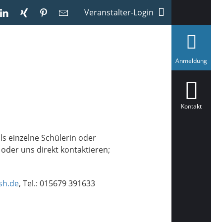
Veranstalter-Login
a
Anmeldung
u
s
g
e
w
ä
Kontakt
h
l
t
s einzelne Schülerin oder
oder uns direkt kontaktieren;
sh.de
, Tel.: 015679 391633