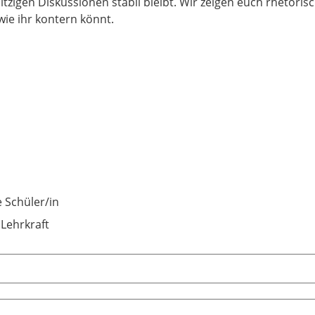
itzigen Diskussionen stabil bleibt. Wir zeigen euch rhetori
 wie ihr kontern könnt.
e Schüler/in
 Lehrkraft