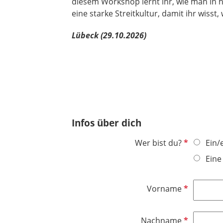
diesem Workshop lernt ihr, wie man in h
eine starke Streitkultur, damit ihr wisst,
Lübeck (29.10.2026)
Infos über dich
P
Wer bist du?
Ein/
f
Eine
l
i
P
Vorname
c
f
h
l
t
P
Nachname