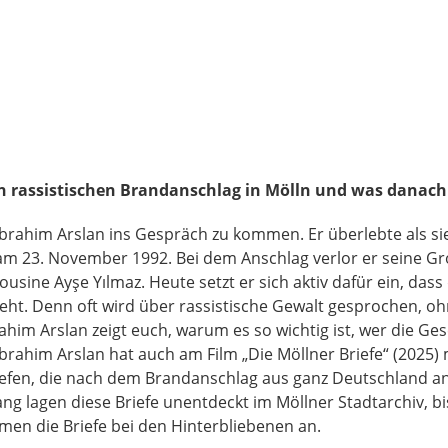
n rassistischen Brandanschlag in Mölln und was danac
t Ibrahim Arslan ins Gespräch zu kommen. Er überlebte als s
am 23. November 1992. Bei dem Anschlag verlor er seine Gr
ousine Ayşe Yılmaz. Heute setzt er sich aktiv dafür ein, das
geht. Denn oft wird über rassistische Gewalt gesprochen, o
ahim Arslan zeigt euch, warum es so wichtig ist, wer die Ge
Ibrahim Arslan hat auch am Film „Die Möllner Briefe“ (2025) 
riefen, die nach dem Brandanschlag aus ganz Deutschland a
ang lagen diese Briefe unentdeckt im Möllner Stadtarchiv, bi
amen die Briefe bei den Hinterbliebenen an.