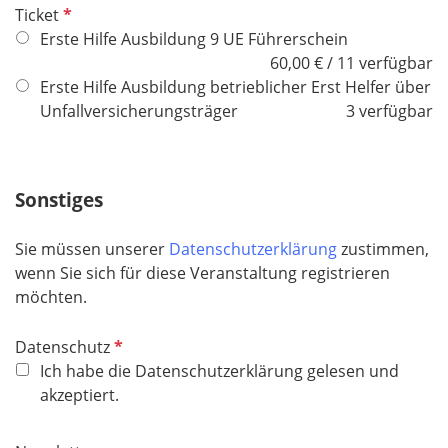
P
Ticket
f
Erste Hilfe Ausbildung 9 UE Führerschein
l
60,00 € / 11 verfügbar
i
Erste Hilfe Ausbildung betrieblicher Erst Helfer über
c
Unfallversicherungsträger
3 verfügbar
h
t
f
Sonstiges
e
l
Sie müssen unserer
Datenschutzerklärung
zustimmen,
d
wenn Sie sich für diese Veranstaltung registrieren
möchten.
P
Datenschutz
f
Ich habe die Datenschutzerklärung gelesen und
l
akzeptiert.
i
c