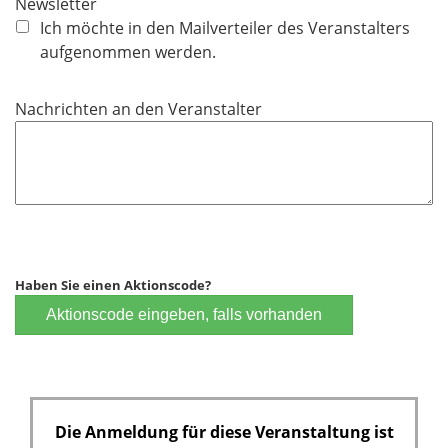
Newsletter
h
Ich möchte in den Mailverteiler des Veranstalters
t
aufgenommen werden.
f
e
Nachrichten an den Veranstalter
l
d
Haben Sie einen Aktionscode?
Aktionscode eingeben, falls vorhanden
Die Anmeldung für diese Veranstaltung ist