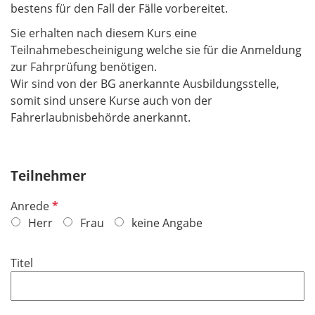
bestens für den Fall der Fälle vorbereitet.
Sie erhalten nach diesem Kurs eine
Teilnahmebescheinigung welche sie für die Anmeldung
zur Fahrprüfung benötigen.
Wir sind von der BG anerkannte Ausbildungsstelle,
somit sind unsere Kurse auch von der
Fahrerlaubnisbehörde anerkannt.
Teilnehmer
P
Anrede
f
Herr
Frau
keine Angabe
l
i
Titel
c
h
t