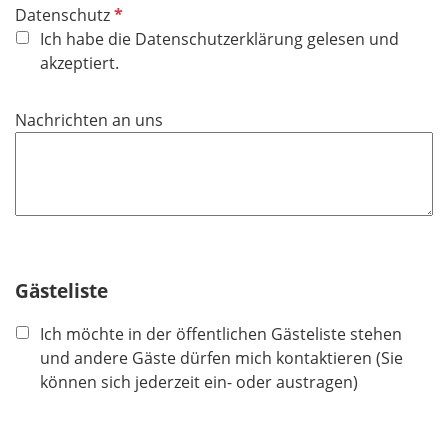
P
Datenschutz
f
Ich habe die Datenschutzerklärung gelesen und
l
akzeptiert.
i
c
Nachrichten an uns
h
t
f
e
l
d
Gästeliste
Ich möchte in der öffentlichen Gästeliste stehen
und andere Gäste dürfen mich kontaktieren (Sie
können sich jederzeit ein- oder austragen)