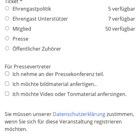
P
Ticket
f
Ehrengastpolitik
5 verfügbar
l
Ehrengast Unterstützer
7 verfügbar
i
Mitglied
50 verfügbar
c
h
Presse
t
Öffentlicher Zuhörer
f
e
Für Pressevertreter
l
Ich nehme an der Pressekonferenz teil.
d
Ich möchte bildmaterial anfertigen..
Ich möchte Video oder Tonmaterial anfersingen.
Sie müssen unserer
Datenschutzerklärung
zustimmen,
wenn Sie sich für diese Veranstaltung registrieren
möchten.