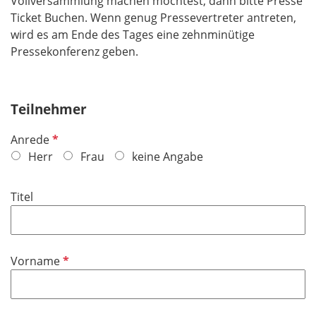
Vollversammlung machen möchtest, dann bitte Presse
Ticket Buchen. Wenn genug Pressevertreter antreten,
wird es am Ende des Tages eine zehnminütige
Pressekonferenz geben.
Teilnehmer
P
Anrede
f
Herr
Frau
keine Angabe
l
i
Titel
c
h
t
f
P
Vorname
e
f
l
l
d
i