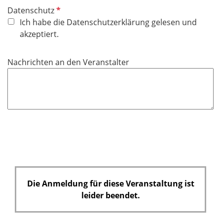
P
Datenschutz
f
Ich habe die Datenschutzerklärung gelesen und
l
akzeptiert.
i
c
Nachrichten an den Veranstalter
h
t
f
e
l
d
Die Anmeldung für diese Veranstaltung ist
leider beendet.