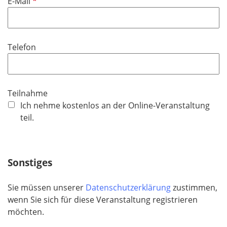
P
E-Mail
c
e
f
h
l
l
t
d
i
f
Telefon
c
e
h
l
t
d
f
Teilnahme
e
Ich nehme kostenlos an der Online-Veranstaltung
l
teil.
d
Sonstiges
Sie müssen unserer
Datenschutzerklärung
zustimmen,
wenn Sie sich für diese Veranstaltung registrieren
möchten.