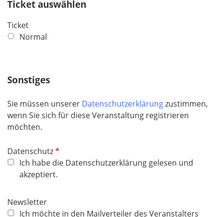
r
Ticket auswählen
e
Ticket
d
Normal
Sonstiges
Sie müssen unserer
Datenschutzerklärung
zustimmen,
wenn Sie sich für diese Veranstaltung registrieren
möchten.
R
Datenschutz
e
Ich habe die Datenschutzerklärung gelesen und
q
akzeptiert.
u
i
Newsletter
r
Ich möchte in den Mailverteiler des Veranstalters