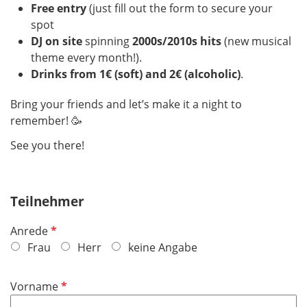
Free entry
(just fill out the form to secure your
spot
DJ on site
spinning
2000s/2010s hits
(new musical
theme every month!).
Drinks from 1€ (soft) and 2€ (alcoholic)
.
Bring your friends and let’s make it a night to
remember! 🥳
See you there!
Teilnehmer
R
Anrede
e
Frau
Herr
keine Angabe
q
u
R
Vorname
i
e