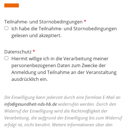
P
Teilnahme- und Stornobedingungen
f
Ich habe die Teilnahme- und Stornobedingungen
l
gelesen und akzeptiert.
i
c
P
Datenschutz
h
f
Hiermit willige ich in die Verarbeitung meiner
t
l
personenbezogenen Daten zum Zwecke der
f
i
Anmeldung und Teilnahme an der Veranstaltung
e
c
ausdrücklich ein.
l
h
d
t
Die Einwilligung kann jederzeit durch eine formlose E-Mail an
f
info@gesundheit-nds-hb.de
widerrufen werden. Durch den
e
Widerruf der Einwilligung wird die Rechtmäßigkeit der
l
Verarbeitung, die aufgrund der Einwilligung bis zum Widerruf
d
erfolgt ist, nicht berührt. Weitere Informationen über den