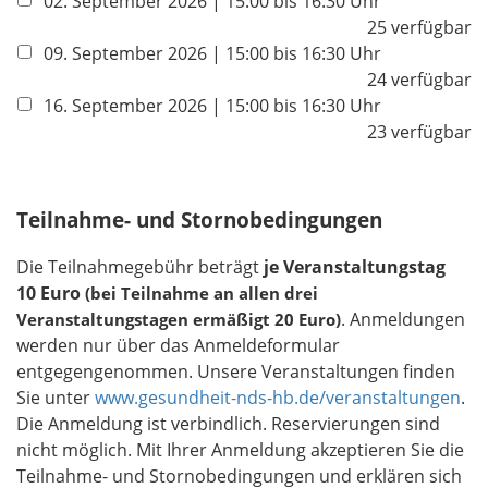
02. September 2026 | 15:00 bis 16:30 Uhr
l
25 verfügbar
i
09. September 2026 | 15:00 bis 16:30 Uhr
c
24 verfügbar
h
16. September 2026 | 15:00 bis 16:30 Uhr
t
23 verfügbar
f
e
l
Teilnahme- und Stornobedingungen
d
Die Teilnahmegebühr beträgt
je Veranstaltungstag
10
Euro
(bei Teilnahme an allen drei
. Anmeldungen
Veranstaltungstagen ermäßigt 20 Euro
)
werden nur über das Anmeldeformular
entgegengenommen. Unsere Veranstaltungen finden
Sie unter
www.gesundheit-nds-hb.de/veranstaltungen
.
Die Anmeldung ist verbindlich. Reservierungen sind
nicht möglich. Mit Ihrer Anmeldung akzeptieren Sie die
Teilnahme- und Stornobedingungen und erklären sich