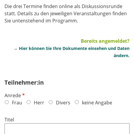
Die drei Termine finden online als Diskussionsrunde
statt. Details zu den jeweiligen Veranstaltungen finden
Sie untenstehend im Programm.
Bereits angemeldet?
→ Hier können Sie Ihre Dokumente einsehen und Daten
ändern.
Teilnehmer:in
P
Anrede
f
Frau
Herr
Divers
keine Angabe
l
i
Titel
c
h