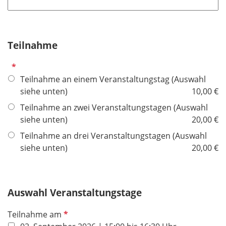
l
t
i
f
c
e
h
Teilnahme
l
t
d
P
f
f
Teilnahme an einem Veranstaltungstag (Auswahl
e
l
siehe unten)
10,00 €
l
i
d
Teilnahme an zwei Veranstaltungstagen (Auswahl
c
siehe unten)
20,00 €
h
Teilnahme an drei Veranstaltungstagen (Auswahl
t
siehe unten)
20,00 €
f
e
l
d
Auswahl Veranstaltungstage
P
Teilnahme am
f