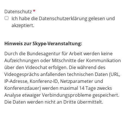
P
Datenschutz
f
Ich habe die Datenschutzerklärung gelesen und
l
akzeptiert.
i
c
Hinweis zur Skype-Veranstaltung:
h
t
Durch die Bundesagentur für Arbeit werden keine
f
Aufzeichnungen oder Mitschnitte der Kommunikation
e
über den Videochat erfolgen. Die während des
l
Videogesprächs anfallenden technischen Daten (URL,
d
IP-Adresse, Konferenz-ID, Netzparameter und
Konferenzdauer) werden maximal 14 Tage zwecks
Analyse etwaiger Verbindungsprobleme gespeichert.
Die Daten werden nicht an Dritte übermittelt.