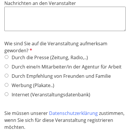
Nachrichten an den Veranstalter
c
h
t
f
e
l
Wie sind Sie auf die Veranstaltung aufmerksam
d
P
geworden?
f
Durch die Presse (Zeitung, Radio,..)
l
Durch eine/n Mitarbeiter/in der Agentur für Arbeit
i
Durch Empfehlung von Freunden und Familie
c
h
Werbung (Plakate..)
t
Internet (Veranstaltungsdatenbank)
f
e
l
Sie müssen unserer
Datenschutzerklärung
zustimmen,
d
wenn Sie sich für diese Veranstaltung registrieren
möchten.