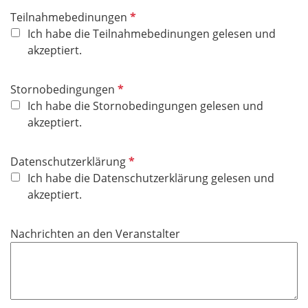
P
Teilnahmebedinungen
f
Ich habe die Teilnahmebedinungen gelesen und
l
akzeptiert.
i
c
P
Stornobedingungen
h
f
Ich habe die Stornobedingungen gelesen und
t
l
akzeptiert.
f
i
e
c
P
Datenschutzerklärung
l
h
f
Ich habe die Datenschutzerklärung gelesen und
d
t
l
akzeptiert.
f
i
e
c
Nachrichten an den Veranstalter
l
h
d
t
f
e