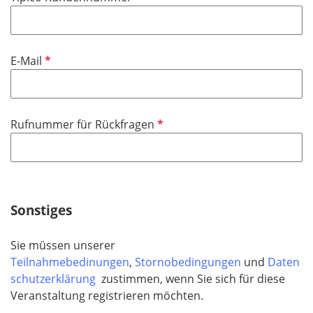
c
e
h
l
t
d
f
P
E-Mail
e
f
l
l
d
i
P
Rufnummer für Rückfragen
c
f
h
l
t
i
f
c
e
h
Sonstiges
l
t
d
f
Sie müssen unserer
e
Teilnahmebedinungen
,
Stornobedingungen
und
Daten
l
schutzerklärung
zustimmen, wenn Sie sich für diese
d
Veranstaltung registrieren möchten.