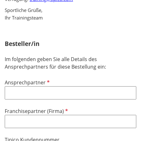
Sportliche Grüße,
Ihr Trainingsteam
Besteller/in
Im folgenden geben Sie alle Details des
Ansprechpartners für diese Bestellung ein:
P
Ansprechpartner
f
l
i
P
Franchisepartner (Firma)
c
f
h
l
t
i
f
Tipico Kundennummer