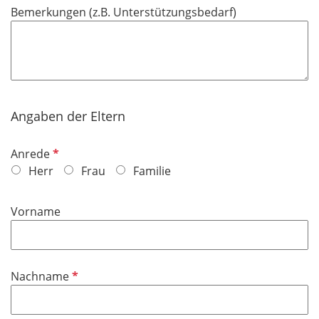
f
Bemerkungen (z.B. Unterstützungsbedarf)
c
e
h
l
t
d
f
e
l
Angaben der Eltern
d
P
Anrede
f
Herr
Frau
Familie
l
i
Vorname
c
h
t
f
P
Nachname
e
f
l
l