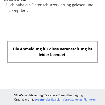
f
Ich habe die Datenschutzerklärung gelesen und
l
akzeptiert.
i
c
h
t
f
e
Die Anmeldung für diese Veranstaltung ist
l
leider beendet.
d
SSL-Verschlüsselung
für sichere Datenübertragung.
Organisiert mit
eveeno
, der flexiblen Veranstaltungs-Plattform!