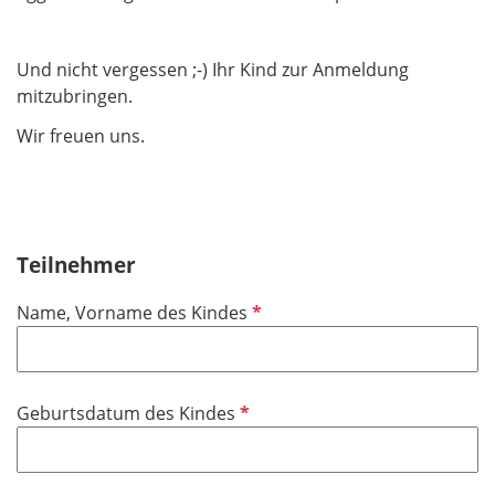
Und nicht vergessen ;-) Ihr Kind zur Anmeldung
mitzubringen.
Wir freuen uns.
Teilnehmer
P
Name, Vorname des Kindes
f
l
i
P
Geburtsdatum des Kindes
c
f
h
l
t
i