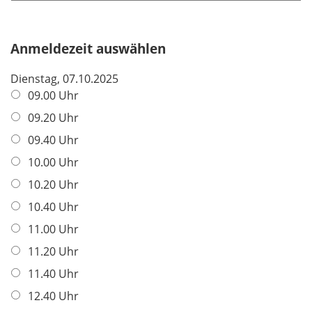
d
i
f
c
e
h
Anmeldezeit auswählen
l
t
d
Dienstag, 07.10.2025
f
09.00 Uhr
e
l
09.20 Uhr
d
09.40 Uhr
10.00 Uhr
10.20 Uhr
10.40 Uhr
11.00 Uhr
11.20 Uhr
11.40 Uhr
12.40 Uhr