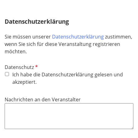
l
i
c
Datenschutzerklärung
h
t
Sie müssen unserer
Datenschutzerklärung
zustimmen,
f
wenn Sie sich für diese Veranstaltung registrieren
e
möchten.
l
d
P
Datenschutz
f
Ich habe die Datenschutzerklärung gelesen und
l
akzeptiert.
i
c
Nachrichten an den Veranstalter
h
t
f
e
l