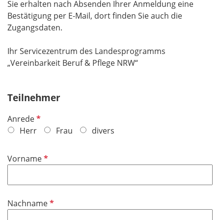
Sie erhalten nach Absenden Ihrer Anmeldung eine
Bestätigung per E-Mail, dort finden Sie auch die
Zugangsdaten.
Ihr Servicezentrum des Landesprogramms
„Vereinbarkeit Beruf & Pflege NRW“
Teilnehmer
P
Anrede
f
Herr
Frau
divers
l
i
P
Vorname
c
f
h
l
t
i
f
P
Nachname
c
e
f
h