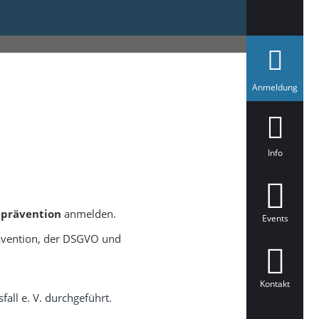
a
Anmeldung
u
s
g
e
w
ä
Info
h
l
t
eprävention
anmelden.
Events
ävention, der DSGVO und
Kontakt
all e. V. durchgeführt.