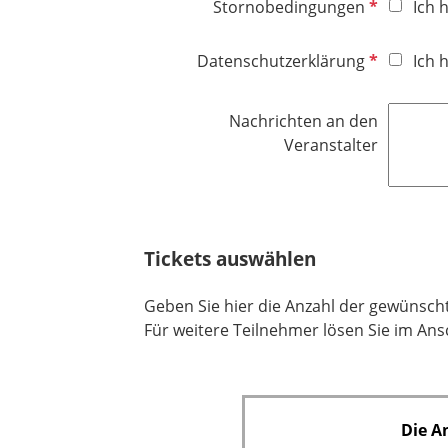
l
P
Stornobedingungen
Ich 
i
f
c
l
P
Datenschutzerklärung
Ich 
h
i
f
t
c
l
f
Nachrichten an den
h
i
e
Veranstalter
t
c
l
f
h
d
e
t
l
f
d
e
Tickets auswählen
l
d
Geben Sie hier die Anzahl der gewünsch
Für weitere Teilnehmer lösen Sie im Ansc
Die A