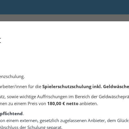
 09:00 bis 18:00
t
senzschulung.
rbeiter/innen für die
Spielerschutzschulung inkl. Geldwäsch
tz, sowie wichtige Auffrischungen im Bereich der Geldwäschepr
hnen zu einem Preis von
180,00 € netto
anbieten.
pflichtend
.
n einem externen, gesetzlich zugelassenen Anbieter, dem Glücksf
Abschluss der Schulung separat.