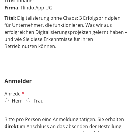
Titel
: Inhaber
Firma
: Flindo.App UG
Titel
: Digitalisierung ohne Chaos: 3 Erfolgsprinzipien
für Unternehmer, die funktionieren. Was wir aus
erfolgreichen Digitalisierungsprojekten gelernt haben –
und wie Sie diese Erkenntnisse für Ihren
Betrieb nutzen können.
Anmelder
P
Anrede
f
Herr
Frau
l
i
Bitte pro Person eine Anmeldung tätigen. Sie erhalten
c
direkt
im Anschluss an das absenden der Bestellung
h