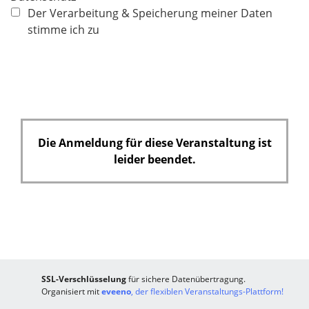
e
f
Der Verarbeitung & Speicherung meiner Daten
h
l
l
stimme ich zu
t
d
i
f
c
e
h
l
t
d
f
e
Die Anmeldung für diese Veranstaltung ist
l
leider beendet.
d
SSL-Verschlüsselung
für sichere Datenübertragung.
Organisiert mit
eveeno
, der flexiblen Veranstaltungs-Plattform!