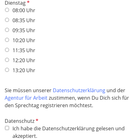
P
Dienstag
f
08:00 Uhr
l
08:35 Uhr
i
09:35 Uhr
c
h
10:20 Uhr
t
11:35 Uhr
f
12:20 Uhr
e
l
13:20 Uhr
d
Sie müssen unserer
Datenschutzerklärung
und der
Agentur für Arbeit
zustimmen, wenn Du Dich sich für
den Sprechtag registrieren möchtest.
P
Datenschutz
f
Ich habe die Datenschutzerklärung gelesen und
l
akzeptiert.