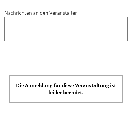
i
c
Nachrichten an den Veranstalter
h
t
f
e
l
d
Die Anmeldung für diese Veranstaltung ist
leider beendet.