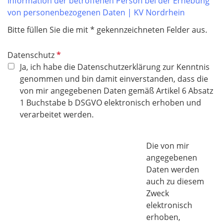
Information der betroffenen Person bei der Erhebung
von personenbezogenen Daten | KV Nordrhein
Bitte füllen Sie die mit * gekennzeichneten Felder aus.
P
Datenschutz
f
Ja, ich habe die Datenschutzerklärung zur Kenntnis
l
genommen und bin damit einverstanden, dass die
i
von mir angegebenen Daten gemäß Artikel 6 Absatz
c
1 Buchstabe b DSGVO elektronisch erhoben und
h
verarbeitet werden.
t
f
Die von mir
e
angegebenen
l
Daten werden
d
auch zu diesem
Zweck
elektronisch
erhoben,