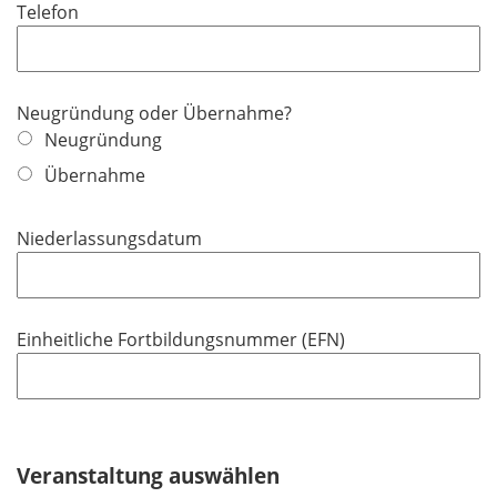
Telefon
c
h
t
f
Neugründung oder Übernahme?
e
Neugründung
l
Übernahme
d
Niederlassungsdatum
Einheitliche Fortbildungsnummer (EFN)
Veranstaltung auswählen