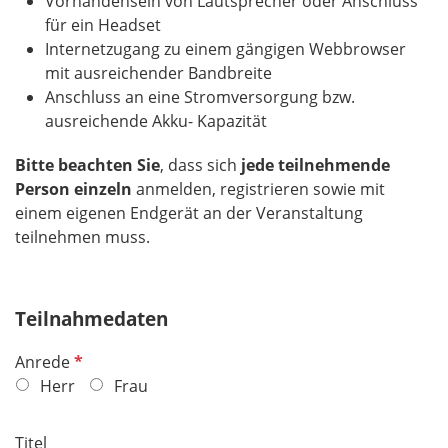
Vorhandensein von Lautsprecher oder Anschluss
für ein Headset
Internetzugang zu einem gängigen Webbrowser
mit ausreichender Bandbreite
Anschluss an eine Stromversorgung bzw.
ausreichende Akku- Kapazität
Bitte beachten Sie
, dass sich
jede teilnehmende
Person
einzeln
anmelden, registrieren sowie mit
einem eigenen Endgerät an der Veranstaltung
teilnehmen muss.
Teilnahmedaten
P
Anrede
f
Herr
Frau
l
i
Titel