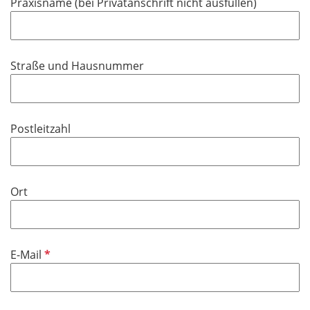
Praxisname (bei Privatanschrift nicht ausfüllen)
e
l
d
Straße und Hausnummer
Postleitzahl
Ort
P
E-Mail
f
l
i