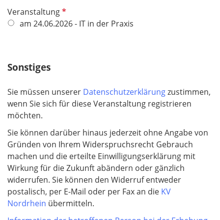
P
Veranstaltung
f
am 24.06.2026 - IT in der Praxis
l
i
c
Sonstiges
h
t
Sie müssen unserer
Datenschutzerklärung
zustimmen,
f
wenn Sie sich für diese Veranstaltung registrieren
e
möchten.
l
d
Sie können darüber hinaus jederzeit ohne Angabe von
Gründen von Ihrem Widerspruchsrecht Gebrauch
machen und die erteilte Einwilligungserklärung mit
Wirkung für die Zukunft abändern oder gänzlich
widerrufen. Sie können den Widerruf entweder
postalisch, per E-Mail oder per Fax an die
KV
Nordrhein
übermitteln.