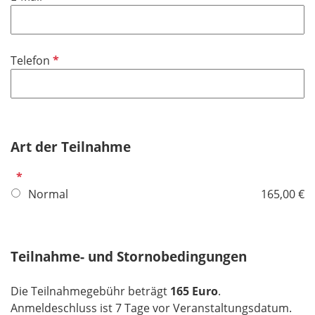
e
f
l
l
d
i
P
Telefon
c
f
h
l
t
i
f
c
e
h
Art der Teilnahme
l
t
d
P
f
f
Normal
165,00 €
e
l
l
i
d
c
Teilnahme- und Stornobedingungen
h
t
Die Teilnahmegebühr beträgt
165 Euro
.
f
Anmeldeschluss ist 7 Tage vor Veranstaltungsdatum.
e