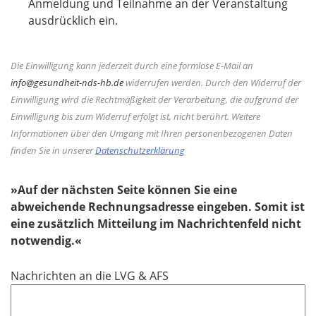
i
Anmeldung und Teilnahme an der Veranstaltung
e
c
ausdrücklich ein.
l
h
d
t
Die Einwilligung kann jederzeit durch eine formlose E-Mail an
f
info@gesundheit-nds-hb.de
widerrufen werden. Durch den Widerruf der
e
Einwilligung wird die Rechtmäßigkeit der Verarbeitung, die aufgrund der
l
Einwilligung bis zum Widerruf erfolgt ist, nicht berührt. Weitere
d
Informationen über den Umgang mit Ihren personenbezogenen Daten
finden Sie in unserer
Datenschutzerklärung
»​​​​​​​Auf der nächsten Seite können Sie eine
abweichende Rechnungsadresse eingeben. Somit ist
eine zusätzlich Mitteilung im Nachrichtenfeld nicht
notwendig.«
Nachrichten an die LVG & AFS