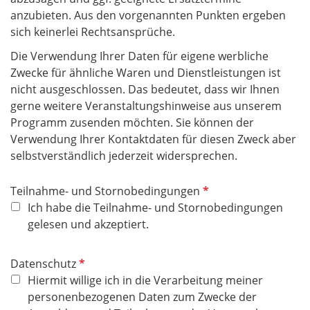
anzubieten. Aus den vorgenannten Punkten ergeben
sich keinerlei Rechtsansprüche.
Die Verwendung Ihrer Daten für eigene werbliche
Zwecke für ähnliche Waren und Dienstleistungen ist
nicht ausgeschlossen. Das bedeutet, dass wir Ihnen
gerne weitere Veranstaltungshinweise aus unserem
Programm zusenden möchten. Sie können der
Verwendung Ihrer Kontaktdaten für diesen Zweck aber
selbstverständlich jederzeit widersprechen.
P
Teilnahme- und Stornobedingungen
f
Ich habe die Teilnahme- und Stornobedingungen
l
gelesen und akzeptiert.
i
c
P
Datenschutz
h
f
Hiermit willige ich in die Verarbeitung meiner
t
l
personenbezogenen Daten zum Zwecke der
f