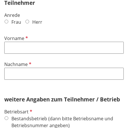
Teilnehmer
Anrede
Frau
Herr
P
Vorname
f
l
i
P
Nachname
c
f
h
l
t
i
f
c
e
h
weitere Angaben zum Teilnehmer / Betrieb
l
t
d
P
Betriebsart
f
f
Bestandsbetrieb (dann bitte Betriebsname und
e
l
Betriebsnummer angeben)
l