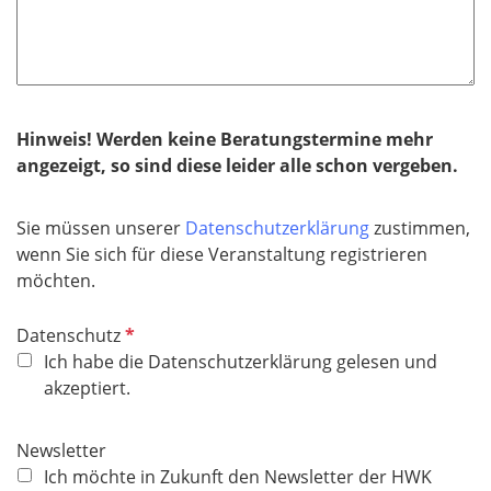
l
f
i
e
c
l
h
d
t
f
Hinweis! Werden keine Beratungstermine mehr
e
angezeigt, so sind diese leider alle schon vergeben.
l
d
Sie müssen unserer
Datenschutzerklärung
zustimmen,
wenn Sie sich für diese Veranstaltung registrieren
möchten.
P
Datenschutz
f
Ich habe die Datenschutzerklärung gelesen und
l
akzeptiert.
i
c
Newsletter
h
Ich möchte in Zukunft den Newsletter der HWK