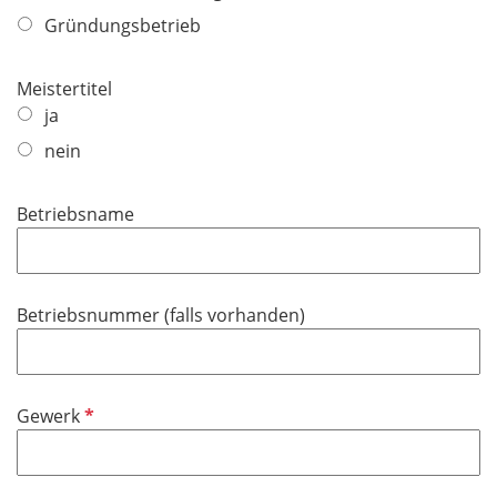
i
d
Gründungsbetrieb
c
h
Meistertitel
t
ja
f
e
nein
l
d
Betriebsname
Betriebsnummer (falls vorhanden)
P
Gewerk
f
l
i