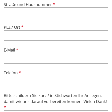
P
Straße und Hausnummer
c
f
h
l
t
i
f
P
PLZ / Ort
c
e
f
h
l
l
t
d
i
f
P
E-Mail
c
e
f
h
l
l
t
d
i
f
P
Telefon
c
e
f
h
l
l
t
d
i
f
Bitte schildern Sie kurz / in Stichworten Ihr Anliegen,
c
e
P
damit wir uns darauf vorbereiten können. Vielen Dank!
h
l
f
t
d