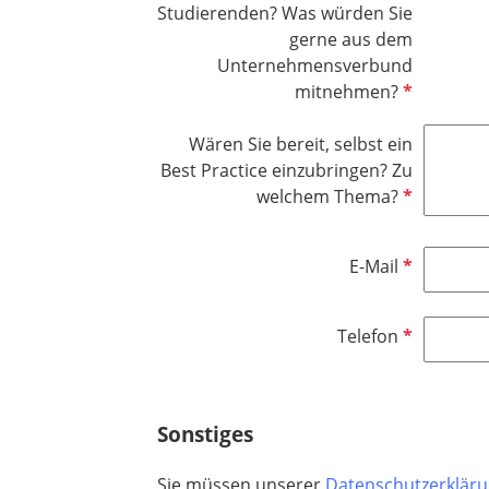
l
Studierenden? Was würden Sie
f
d
gerne aus dem
e
Unternehmensverbund
l
P
mitnehmen?
d
f
l
Wären Sie bereit, selbst ein
i
Best Practice einzubringen? Zu
c
P
welchem Thema?
h
f
t
l
P
E-Mail
f
i
f
e
c
l
l
h
P
Telefon
i
d
t
f
c
f
l
h
e
i
t
Sonstiges
l
c
f
d
h
e
Sie müssen unserer
Datenschutzerklär