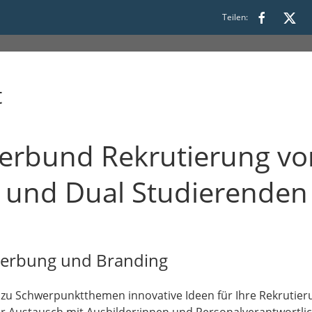
Teilen:
s 14:30
t
rbund Rekrutierung vo
 und Dual Studierenden
Werbung und Branding
e zu Schwerpunktthemen innovative Ideen für Ihre Rekrutie
ür Austausch mit Ausbilder:innen und Personalverantwortli