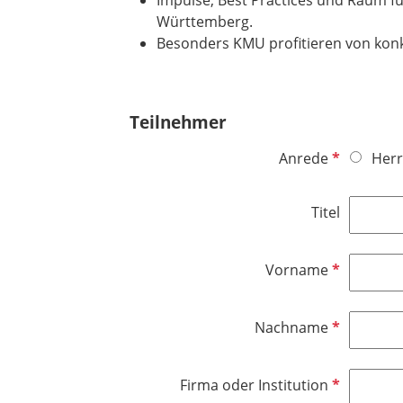
Württemberg.
Besonders KMU profitieren von kon
Teilnehmer
P
Anrede
Herr
f
l
Titel
i
c
h
P
Vorname
t
f
f
l
P
Nachname
e
i
f
l
c
l
d
h
P
Firma oder Institution
i
t