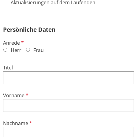
Aktualisierungen auf dem Laufenden.
Persönliche Daten
P
Anrede
f
Herr
Frau
l
i
Titel
c
h
t
f
P
Vorname
e
f
l
l
d
i
P
Nachname
c
f
h