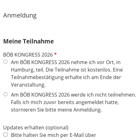
Anmeldung
Meine Teilnahme
P
BÖB KONGRESS 2026
f
Am BÖB KONGRESS 2026 nehme ich vor Ort, in
l
Hamburg, teil. Die Teilnahme ist kostenlos. Eine
i
Teilnahmebestätigung erhalte ich am Ende der
c
Veranstaltung.
h
Am BÖB KONGRESS 2026 werde ich nicht teilnehmen.
t
Falls ich mich zuvor bereits angemeldet hatte,
f
stornieren Sie bitte meine Anmeldung.
e
l
Updates erhalten (optional)
d
Bitte halten Sie mich per E-Mail über