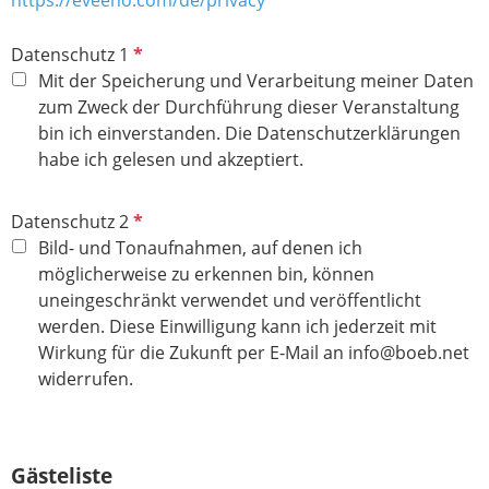
P
Datenschutz 1
f
Mit der Speicherung und Verarbeitung meiner Daten
l
zum Zweck der Durchführung dieser Veranstaltung
i
bin ich einverstanden. Die Datenschutzerklärungen
c
habe ich gelesen und akzeptiert.
h
t
P
Datenschutz 2
f
f
Bild- und Tonaufnahmen, auf denen ich
e
l
möglicherweise zu erkennen bin, können
l
i
uneingeschränkt verwendet und veröffentlicht
d
c
werden. Diese Einwilligung kann ich jederzeit mit
h
Wirkung für die Zukunft per E-Mail an info@boeb.net
t
widerrufen.
f
e
l
Gästeliste
d