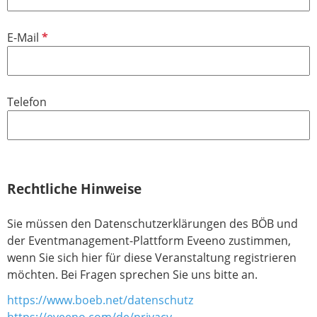
l
i
P
E-Mail
c
f
h
l
t
i
f
Telefon
c
e
h
l
t
d
f
e
Rechtliche Hinweise
l
d
Sie müssen den Datenschutzerklärungen des BÖB und
der Eventmanagement-Plattform Eveeno zustimmen,
wenn Sie sich hier für diese Veranstaltung registrieren
möchten. Bei Fragen sprechen Sie uns bitte an.
https://www.boeb.net/datenschutz
https://eveeno.com/de/privacy