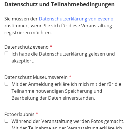
Datenschutz und Teilnahmebedingungen
l
d
Sie müssen der
Datenschutzerklärung von eveeno
zustimmen, wenn Sie sich für diese Veranstaltung
registrieren möchten.
P
Datenschutz eveeno
f
Ich habe die Datenschutzerklärung gelesen und
l
akzeptiert.
i
c
P
Datenschutz Museumsverein
h
f
Mit der Anmeldung erkläre ich mich mit der für die
t
l
Teilnahme notwendigen Speicherung und
f
i
Bearbeitung der Daten einverstanden.
e
c
l
h
P
Fotoerlaubnis
d
t
f
Während der Veranstaltung werden Fotos gemacht.
f
l
Mit der Teilnahme an der Veranstaltung erkläre ich