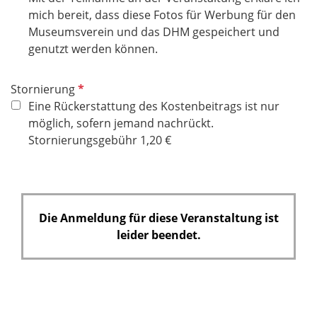
e
i
mich bereit, dass diese Fotos für Werbung für den
l
c
Museumsverein und das DHM gespeichert und
d
h
genutzt werden können.
t
f
P
Stornierung
e
f
Eine Rückerstattung des Kostenbeitrags ist nur
l
l
möglich, sofern jemand nachrückt.
d
i
Stornierungsgebühr 1,20 €
c
h
t
f
Die Anmeldung für diese Veranstaltung ist
e
leider beendet.
l
d