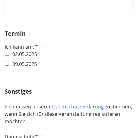
t
f
e
l
Termin
d
P
Ich kann am:
f
02.05.2025
l
09.05.2025
i
c
h
Sonstiges
t
f
e
Sie müssen unserer
Datenschutzerklärung
zustimmen,
l
wenn Sie sich für diese Veranstaltung registrieren
d
möchten.
P
Datenschutz