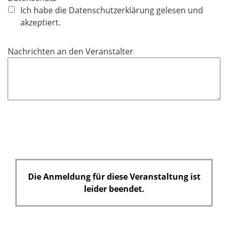
f
Ich habe die Datenschutzerklärung gelesen und
l
akzeptiert.
i
c
Nachrichten an den Veranstalter
h
t
f
e
l
d
Die Anmeldung für diese Veranstaltung ist
leider beendet.