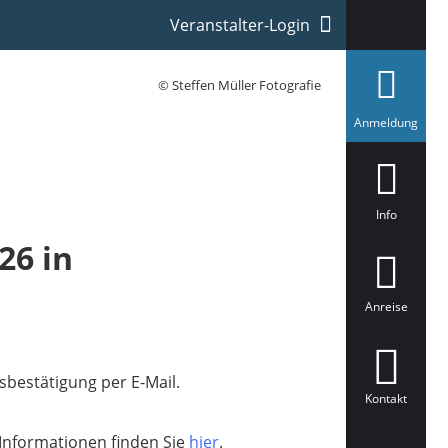
Veranstalter-Login
© Steffen Müller Fotografie
a
Anmeldung
u
s
g
e
w
ä
Info
h
l
26 in
t
Anreise
sbestätigung per E-Mail.
Kontakt
Informationen finden Sie
hier
.