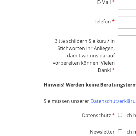
e
P
E-Mail
i
t
l
f
c
f
d
l
h
e
P
Telefon
i
t
l
f
c
f
d
l
h
e
Bitte schildern Sie kurz / in
i
t
l
Stichworten Ihr Anliegen,
c
f
d
damit wir uns darauf
h
e
vorbereiten können. Vielen
t
l
P
Dank!
f
d
f
e
l
Hinweis! Werden keine Beratungstermin
l
i
d
c
Sie müssen unserer
Datenschutzerklär
h
t
P
Datenschutz
Ich 
f
f
e
l
Newsletter
Ich 
l