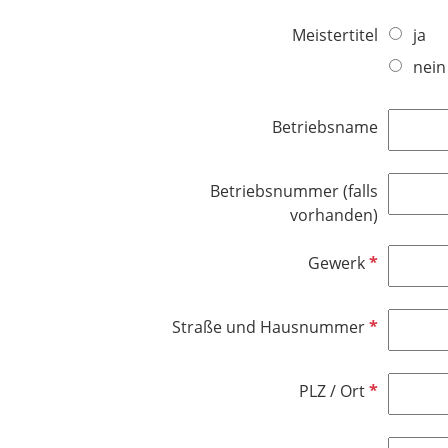
e
i
l
Meistertitel
ja
c
d
nein
h
t
f
Betriebsname
e
l
d
Betriebsnummer (falls
vorhanden)
P
Gewerk
f
l
P
Straße und Hausnummer
i
f
c
l
h
P
PLZ / Ort
i
t
f
c
f
l
h