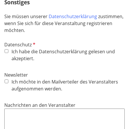
Sonstiges
h
t
Sie müssen unserer
Datenschutzerklärung
zustimmen,
f
wenn Sie sich für diese Veranstaltung registrieren
e
möchten.
l
d
P
Datenschutz
f
Ich habe die Datenschutzerklärung gelesen und
l
akzeptiert.
i
c
Newsletter
h
Ich möchte in den Mailverteiler des Veranstalters
t
aufgenommen werden.
f
e
Nachrichten an den Veranstalter
l
d