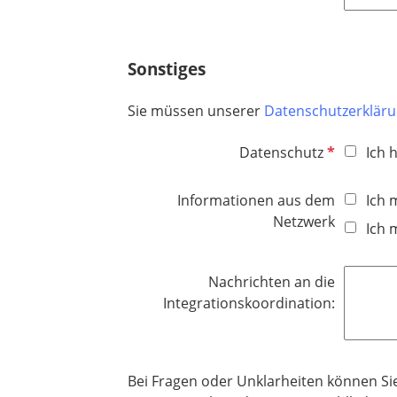
Sonstiges
Sie müssen unserer
Datenschutzerklär
P
Datenschutz
Ich 
f
l
Informationen aus dem
Ich 
i
Netzwerk
Ich 
c
h
t
Nachrichten an die
f
Integrationskoordination:
e
l
d
Bei Fragen oder Unklarheiten können Sie