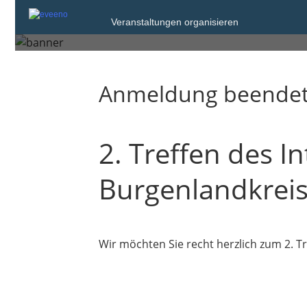
Dienstag, 6. Jun. 2023 von 13:00 bis 16
Veranstaltungen organisieren
Naumburg (Saale)
Anmeldung beende
2. Treffen des I
Burgenlandkrei
Wir möchten Sie recht herzlich zum 2. 