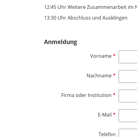
12:45 Uhr Weitere Zusammenarbeit im 
13:30 Uhr Abschluss und Ausklingen
Anmeldung
P
Vorname
f
l
P
Nachname
i
f
c
l
h
P
Firma oder Institution
i
t
f
c
f
l
h
e
P
E-Mail
i
t
l
f
c
f
d
l
h
e
Telefon
i