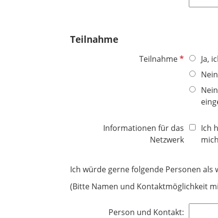
t
l
c
f
d
h
e
t
Teilnahme
l
f
d
e
P
Teilnahme
Ja, 
l
f
Nein
d
l
Nein
i
eing
c
h
Informationen für das
Ich 
t
Netzwerk
mich
f
e
l
Ich würde gerne folgende Personen als 
d
(Bitte Namen und Kontaktmöglichkeit m
Person und Kontakt: