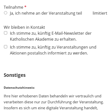
d
P
Teilnahme
f
Ja, ich nehme an der Veranstaltung teil
limitiert
l
i
Wir bleiben in Kontakt
c
Ich stimme zu, künftig E-Mail-Newsletter der
h
Katholischen Akademie zu erhalten.
t
Ich stimme zu, künftig zu Veranstaltungen und
f
Aktionen postalisch informiert zu werden.
e
l
d
Sonstiges
Datenschutzhinweis:
Ihre hier erhobenen Daten behandeln wir vertraulich und
verarbeiten diese nur zur Durchführung der Veranstaltung.
Insofern es sich um eine digitale Veranstaltung handelt,