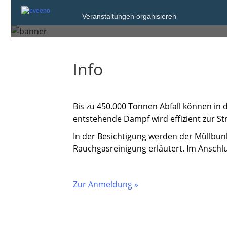
Veranstaltungen organisieren
Donnerstag, 12. Jun. 2025 von 10:00 bi
Info
Bis zu 450.000 Tonnen Abfall können in 
entstehende Dampf wird effizient zur 
In der Besichtigung
werden der Müllbunk
Rauchgasreinigung erläutert. Im Anschl
Zur Anmeldung »