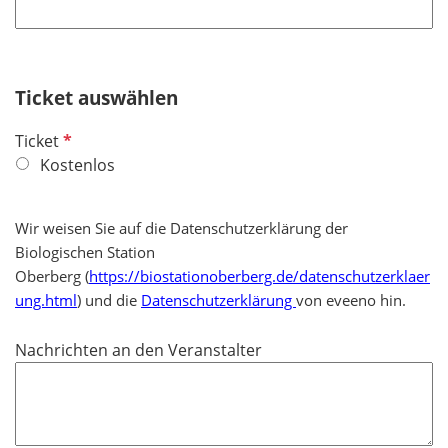
h
l
t
d
f
e
Ticket auswählen
l
d
P
Ticket
f
Kostenlos
l
i
Wir weisen Sie auf die Datenschutzerklärung der
c
Biologischen Station
h
Oberberg (
https://biostationoberberg.de/datenschutzerklaer
t
ung.html
) und die
Datenschutzerklärung
von eveeno hin.
f
e
Nachrichten an den Veranstalter
l
d