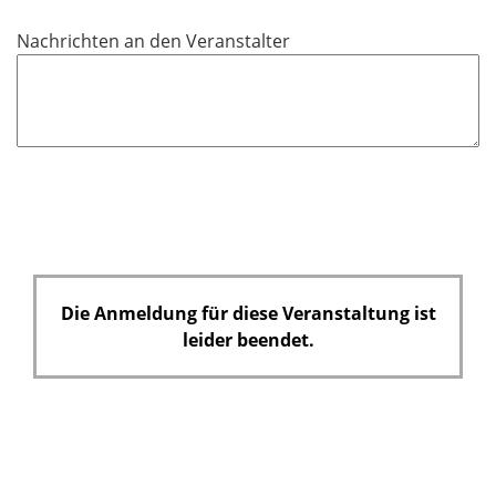
l
i
Nachrichten an den Veranstalter
c
h
t
f
e
l
d
Die Anmeldung für diese Veranstaltung ist
leider beendet.