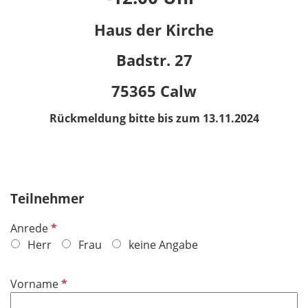
Haus der Kirche
Badstr. 27
75365 Calw
Rückmeldung bitte bis zum 13.11.2024
Teilnehmer
P
Anrede
f
Herr
Frau
keine Angabe
l
i
P
Vorname
c
f