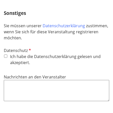
i
f
c
e
h
Sonstiges
l
t
d
f
Sie müssen unserer
Datenschutzerklärung
zustimmen,
e
wenn Sie sich für diese Veranstaltung registrieren
l
möchten.
d
P
Datenschutz
f
Ich habe die Datenschutzerklärung gelesen und
l
akzeptiert.
i
c
Nachrichten an den Veranstalter
h
t
f
e
l
d