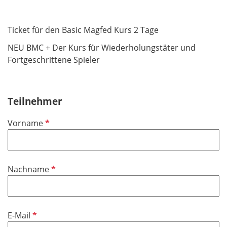
Ticket für den Basic Magfed Kurs 2 Tage
NEU BMC + Der Kurs für Wiederholungstäter und
Fortgeschrittene Spieler
Teilnehmer
P
Vorname
f
l
i
P
Nachname
c
f
h
l
t
i
f
P
E-Mail
c
e