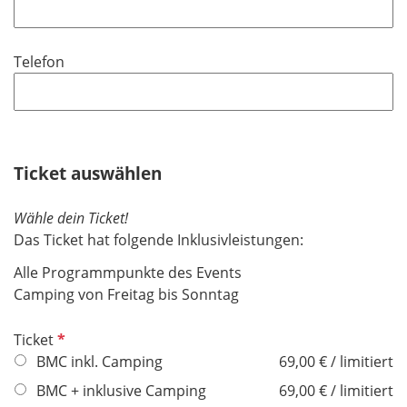
f
h
l
l
t
d
i
f
Telefon
c
e
h
l
t
d
f
e
Ticket auswählen
l
d
Wähle dein Ticket!
Das Ticket hat folgende Inklusivleistungen:
Alle Programmpunkte des Events
Camping von Freitag bis Sonntag
P
Ticket
f
BMC inkl. Camping
69,00 € / limitiert
l
BMC + inklusive Camping
69,00 € / limitiert
i