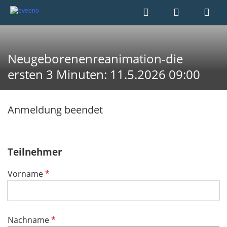
Neugeborenenreanimation-die
ersten 3 Minuten: 11.5.2026 09:00
Anmeldung beendet
Teilnehmer
P
Vorname
f
l
i
P
Nachname
c