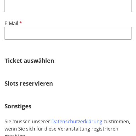
f
h
l
t
i
f
P
E-Mail
c
e
f
h
l
l
t
d
i
f
c
e
h
Ticket auswählen
l
t
d
f
e
Slots reservieren
l
d
Sonstiges
Sie müssen unserer
Datenschutzerklärung
zustimmen,
wenn Sie sich für diese Veranstaltung registrieren
möchten.