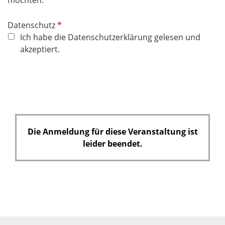
P
Datenschutz
f
Ich habe die Datenschutzerklärung gelesen und
l
akzeptiert.
i
c
h
t
f
e
Die Anmeldung für diese Veranstaltung ist
l
leider beendet.
d