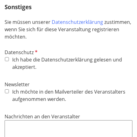
c
Sonstiges
h
t
Sie müssen unserer
Datenschutzerklärung
zustimmen,
f
wenn Sie sich für diese Veranstaltung registrieren
e
möchten.
l
d
P
Datenschutz
f
Ich habe die Datenschutzerklärung gelesen und
l
akzeptiert.
i
c
Newsletter
h
Ich möchte in den Mailverteiler des Veranstalters
t
aufgenommen werden.
f
e
Nachrichten an den Veranstalter
l
d