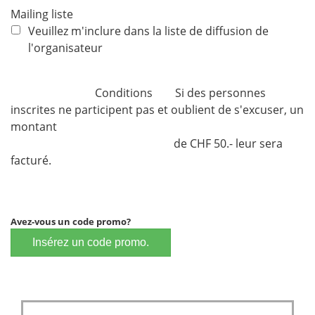
e
Mailing liste
Veuillez m'inclure dans la liste de diffusion de
l'organisateur
Conditions Si des personnes
inscrites ne participent pas et oublient de s'excuser, un
montant
de CHF 50.- leur sera
facturé.
Avez-vous un code promo?
Insérez un code promo.