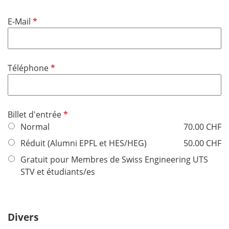
t
e
o
O
E-Mail
i
b
r
l
e
i
O
Téléphone
g
b
a
l
t
i
o
O
Billet d'entrée
g
i
b
Normal
70.00 CHF
a
r
l
t
Réduit (Alumni EPFL et HES/HEG)
50.00 CHF
e
i
o
Gratuit pour Membres de Swiss Engineering UTS
g
i
STV et étudiants/es
a
r
t
e
o
i
Divers
r