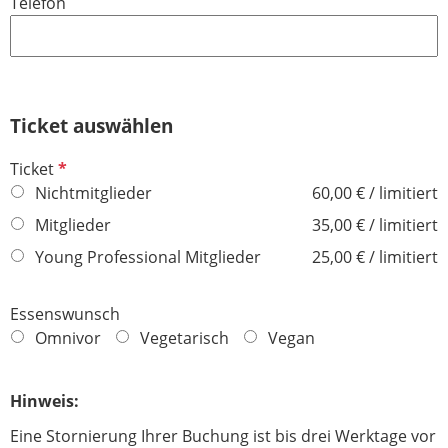
Telefon
c
h
t
f
e
Ticket auswählen
l
d
P
Ticket
f
Nichtmitglieder
60,00 € / limitiert
l
Mitglieder
35,00 € / limitiert
i
Young Professional Mitglieder
25,00 € / limitiert
c
h
t
Essenswunsch
f
Omnivor
Vegetarisch
Vegan
e
l
Hinweis:
d
Eine Stornierung Ihrer Buchung ist bis drei Werktage vor