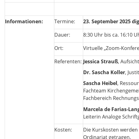
Informationen:
Termine:
23. September 2025 dig
Dauer:
8:30 Uhr bis ca. 16:10 
Ort:
Virtuelle „Zoom-Konfer
Referenten:
Jessica Strauß
, Aufsich
Dr. Sascha Koller
, Just
Sascha Heibel
, Ressour
Fachteam Kirchengemei
Fachbereich Rechnung
Marcela de Farias-Lan
Leiterin Analoge Schrif
Kosten:
Die Kurskosten werden 
Ordinariat getragen.