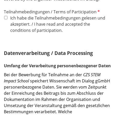
P
Teilnahmebedingungen / Terms of Participation
f
Ich habe die Teilnahmebedingungen gelesen und
l
akzeptiert. / I have read and accepted the
i
conditions of participation.
c
h
t
Datenverarbeitung / Data Processing
f
e
Umfang der Verarbeitung personenbezogener Daten
l
d
Bei der Bewerbung für Teilnahme an der
CZS STEM
Impact School
speichert Wissenschaft im Dialog gGmbH
personenbezogene Daten. Sie werden vom Zeitpunkt
der Einreichung des Beitrags bis zum Abschluss der
Dokumentation im Rahmen der Organisation und
Umsetzung der Veranstaltung gemäß den gesetzlichen
Bestimmungen verarbeitet. Welche