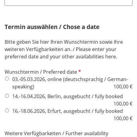
Termin auswählen / Chose a date
Bitte geben Sie hier Ihren Wunschtermin sowie Ihre
weiteren Verfügbarkeiten an. / Please enter your
preferred date and your other availabilities here.
P
Wunschtermin / Preferred date
f
03.-05.03.2026, online (deutschsprachig / German-
l
speaking)
100,00 €
i
14.-16.04.2026, Berlin, ausgebucht / fully booked
c
100,00 €
h
16.-18.06.2026, Erfurt, ausgebucht / fully booked
t
100,00 €
f
e
Weitere Verfügbarkeiten / Further availability