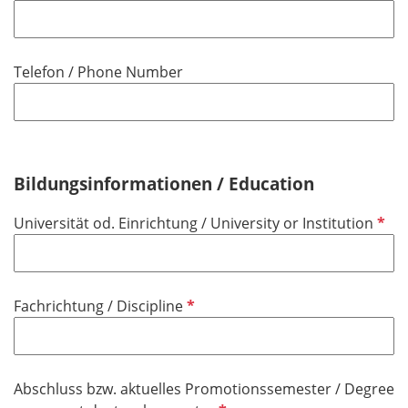
f
f
l
e
i
l
Telefon / Phone Number
c
d
h
t
f
e
Bildungsinformationen / Education
l
d
P
Universität od. Einrichtung / University or Institution
f
l
i
P
Fachrichtung / Discipline
c
f
h
l
t
i
f
Abschluss bzw. aktuelles Promotionssemester / Degree
c
e