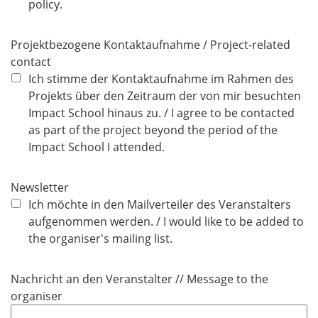
i
policy.
c
h
Projektbezogene Kontaktaufnahme / Project-related
t
contact
f
Ich stimme der Kontaktaufnahme im Rahmen des
e
Projekts über den Zeitraum der von mir besuchten
l
Impact School hinaus zu. / I agree to be contacted
d
as part of the project beyond the period of the
Impact School I attended.
Newsletter
Ich möchte in den Mailverteiler des Veranstalters
aufgenommen werden. / I would like to be added to
the organiser's mailing list.
Nachricht an den Veranstalter // Message to the
organiser