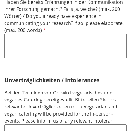
Haben Sie bereits Erfahrungen in der Kommunikation
l
Ihrer Forschung gemacht? Falls ja, welche? (max. 200
d
Wörter) / Do you already have experience in
communicating your research? If so, please elaborate.
P
(max. 200 words)
f
l
i
c
h
t
f
Unverträglichkeiten / Intolerances
e
Bei den Terminen vor Ort wird vegetarisches und
l
veganes Catering bereitgestellt. Bitte teilen Sie uns
d
relevante Unverträglichkeiten mit: / Vegetarian and
vegan catering will be provided for the in-person-
events. Please inform us of any relevant intoleran