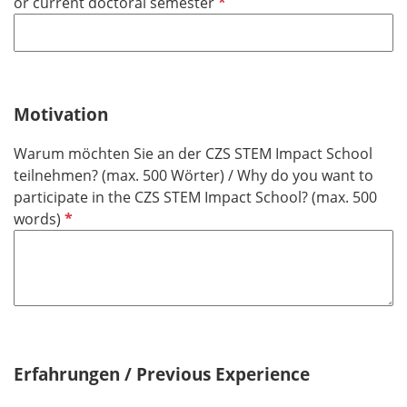
P
or current doctoral semester
h
l
f
t
d
l
f
i
e
c
l
h
Motivation
d
t
Warum möchten Sie an der CZS STEM Impact School
f
teilnehmen? (max. 500 Wörter) / Why do you want to
e
participate in the CZS STEM Impact School? (max. 500
l
P
words)
d
f
l
i
c
h
t
f
Erfahrungen / Previous Experience
e