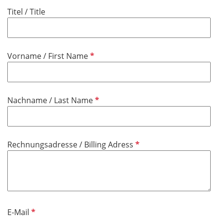
Titel / Title
P
Vorname / First Name
f
l
i
P
Nachname / Last Name
c
f
h
l
t
i
f
P
Rechnungsadresse / Billing Adress
c
e
f
h
l
l
t
d
i
f
c
e
h
l
P
E-Mail
t
d