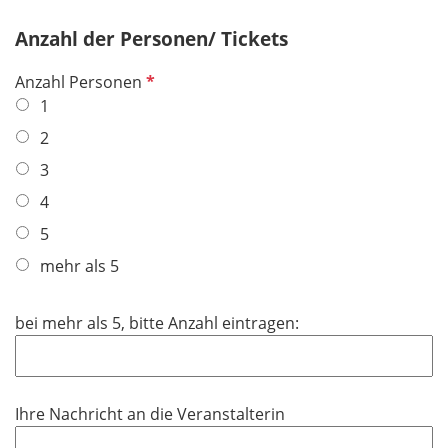
e
Anzahl der Personen/ Tickets
l
d
P
Anzahl Personen
f
1
l
2
i
3
c
h
4
t
5
f
mehr als 5
e
l
d
bei mehr als 5, bitte Anzahl eintragen:
Ihre Nachricht an die Veranstalterin