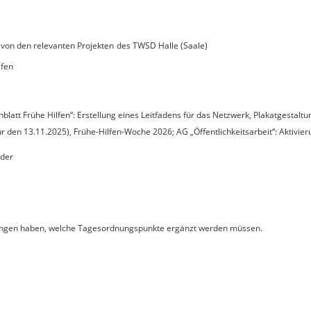
 von den relevanten Projekten
des TWSD Halle (Saale)
lfen
blatt Frühe Hilfen“: Erstellung eines Leitfadens für das Netzwerk, Plakatgestalt
ür den 13.11.2025), Frühe-Hilfen-Woche 2026; AG „Öffentlichkeitsarbeit“: Aktivie
eder
regungen haben, welche Tagesordnungspunkte ergänzt werden müssen.