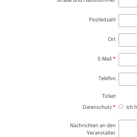
Straße und Hausnummer
l
d
Postleitzahl
Ort
P
E-Mail
f
l
Telefon
i
c
h
Ticket
t
P
Datenschutz
Ich 
f
f
e
l
l
Nachrichten an den
i
d
Veranstalter
c