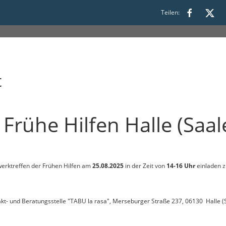
:00
Teilen:
t
Frühe Hilfen Halle (Saal
werktreffen der Frühen Hilfen am
25.08.2025
in der Zeit von
14-16 Uhr
einladen z
akt- und Beratungsstelle "TABU la rasa", Merseburger Straße 237, 06130 Halle (