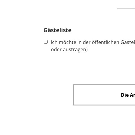
h
t
f
e
Gästeliste
l
Ich möchte in der öffentlichen Gäste
d
oder austragen)
Die A