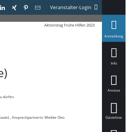
Veranstalter-Login
Aktionstag Frühe Hilfen 2023
a
Anmeldung
u
s
g
e
w
ä
Info
h
e)
l
t
Anreise
u dürfen.
Gästeliste
Saale) , Ansprechpartnerin: Wiebke Otto