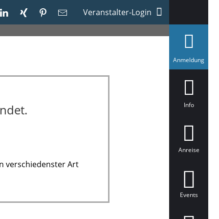
Veranstalter-Login
a
Anmeldung
u
s
g
e
w
ä
Info
ndet.
h
l
t
Anreise
n verschiedenster Art
Events