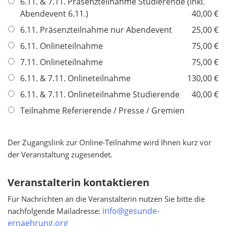
6.11. & 7.11. Präsenzteilnahme Studierende (inkl.
e
Abendevent 6.11.)
40,00 €
l
6.11. Präsenzteilnahme nur Abendevent
25,00 €
d
6.11. Onlineteilnahme
75,00 €
7.11. Onlineteilnahme
75,00 €
6.11. & 7.11. Onlineteilnahme
130,00 €
6.11. & 7.11. Onlineteilnahme Studierende
40,00 €
Teilnahme Referierende / Presse / Gremien
Der Zugangslink zur Online-Teilnahme wird Ihnen kurz vor
der Veranstaltung zugesendet.
Veranstalterin kontaktieren
Für Nachrichten an die Veranstalterin nutzen Sie bitte die
info@gesunde-
nachfolgende Mailadresse:
ernaehrung.org