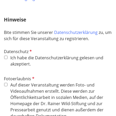
Hinweise
Bite stimmen Sie unserer
Datenschutzerklärung
zu, um
sich für diese Veranstaltung zu registrieren.
P
Datenschutz
f
Ich habe die Datenschutzerklärung gelesen und
l
akzeptiert.
i
c
P
Fotoerlaubnis
h
f
Auf dieser Veranstaltung werden Foto- und
t
l
Videoaufnahmen erstellt. Diese werden zur
f
i
Öffentlichkeitsarbeit in sozialen Medien, auf der
e
c
Homepage der Dr. Rainer Wild-Stiftung und zur
l
h
Pressearbeit genutzt und dienen außerdem der
d
t