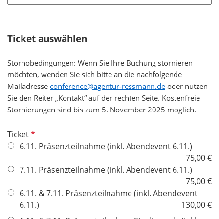
t
f
e
Ticket auswählen
l
d
Stornobedingungen: Wenn Sie Ihre Buchung stornieren
möchten, wenden Sie sich bitte an die nachfolgende
Mailadresse
conference@agentur-ressmann.de
oder nutzen
Sie den Reiter „Kontakt“ auf der rechten Seite. Kostenfreie
Stornierungen sind bis zum 5. November 2025 möglich.
P
Ticket
f
6.11. Präsenzteilnahme (inkl. Abendevent 6.11.)
l
75,00 €
i
7.11. Präsenzteilnahme (inkl. Abendevent 6.11.)
c
75,00 €
h
6.11. & 7.11. Präsenzteilnahme (inkl. Abendevent
t
6.11.)
130,00 €
f