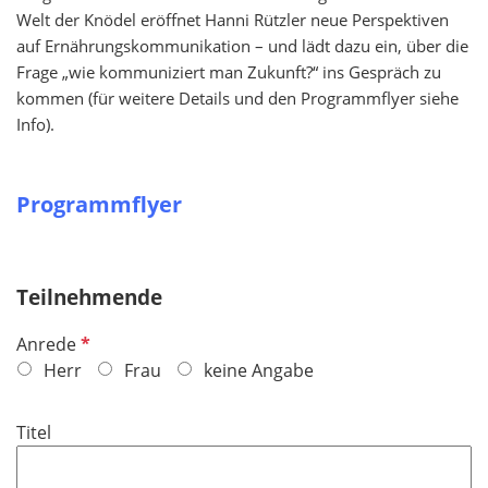
Welt der Knödel eröffnet Hanni Rützler neue Perspektiven
auf Ernährungskommunikation – und lädt dazu ein, über die
Frage „wie kommuniziert man Zukunft?“ ins Gespräch zu
kommen (für weitere Details und den Programmflyer siehe
Info).
Programmflyer
Teilnehmende
P
Anrede
f
Herr
Frau
keine Angabe
l
i
Titel
c
h