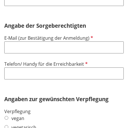
l
t
d
i
f
c
e
h
Angabe der Sorgeberechtigten
l
t
d
P
E-Mail (zur Bestätigung der Anmeldung)
f
f
e
l
l
i
d
P
Telefon/ Handy für die Erreichbarkeit
c
f
h
l
t
i
f
c
e
h
Angaben zur gewünschten Verpflegung
l
t
d
Verpflegung
f
vegan
e
l
vegetarisch