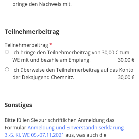
bringe den Nachweis mit.
f
e
l
d
Teilnehmerbeitrag
P
Teilnehmerbeitrag
f
Ich bringe den Teilnehmerbeitrag von 30,00 € zum
l
WE mit und bezahle am Empfang.
30,00 €
i
Ich überweise den Teilnehmerbeitrag auf das Konto
c
der DekaJugend Chemnitz.
30,00 €
h
t
f
Sonstiges
e
l
d
Bitte füllen Sie zur schriftlichen Anmeldung das
Formular
Anmeldung und Einverständniserklärung
3.-5. Kl. WE 05.-07.11.2021​​​​​​​
aus, was auch die