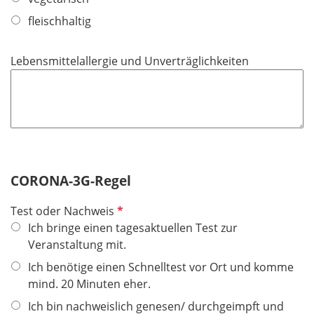
d
fleischhaltig
Lebensmittelallergie und Unverträglichkeiten
CORONA-3G-Regel
P
Test oder Nachweis
f
Ich bringe einen tagesaktuellen Test zur
l
Veranstaltung mit.
i
Ich benötige einen Schnelltest vor Ort und komme
c
mind. 20 Minuten eher.
h
Ich bin nachweislich genesen/ durchgeimpft und
t