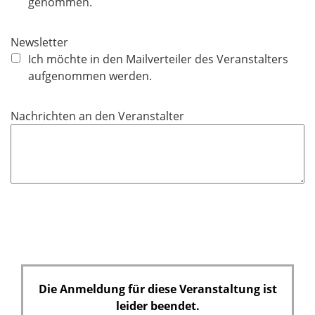
l
genommen.
i
c
Newsletter
h
Ich möchte in den Mailverteiler des Veranstalters
t
aufgenommen werden.
f
e
Nachrichten an den Veranstalter
l
d
Die Anmeldung für diese Veranstaltung ist
leider beendet.