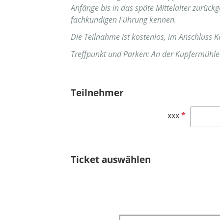
Anfänge bis in das späte Mittelalter zurückg
fachkundigen Führung kennen.
Die Teilnahme ist kostenlos, im Anschluss 
Treffpunkt und Parken: An der Kupfermühl
Teilnehmer
P
xxx
f
l
i
Ticket auswählen
c
h
t
f
e