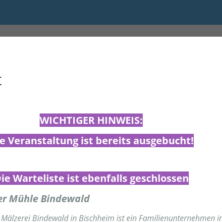
0
t
WICHTIGER HINWEIS:
e Veranstaltung ist bereits ausgebucht!
ie Warteliste ist ebenfalls geschlossen
er Mühle Bindewald
älzerei Bindewald in Bischheim ist ein Familienunternehmen in