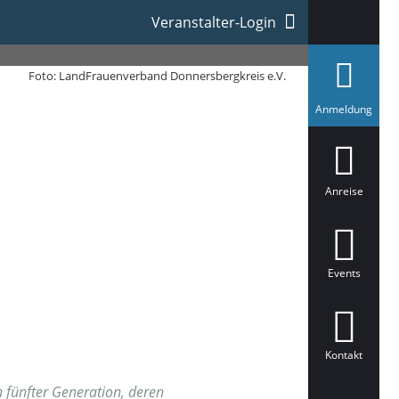
Veranstalter-Login
Foto: LandFrauenverband Donnersbergkreis e.V.
a
Anmeldung
u
s
g
e
w
ä
Anreise
h
l
t
Events
Kontakt
 fünfter Generation, deren