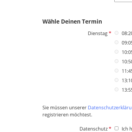
l
c
f
d
h
e
t
Wähle Deinen Termin
l
f
d
e
P
Dienstag
08:2
l
f
09:0
d
l
10:0
i
c
10:5
h
11:4
t
13:1
f
e
13:5
l
d
Sie müssen unserer
Datenschutzerklär
registrieren möchtest.
P
Datenschutz
Ich 