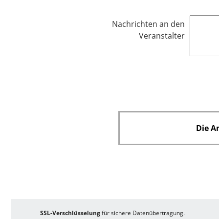
f
l
Nachrichten an den
i
Veranstalter
c
h
t
f
e
l
d
Die A
SSL-Verschlüsselung
für sichere Datenübertragung.