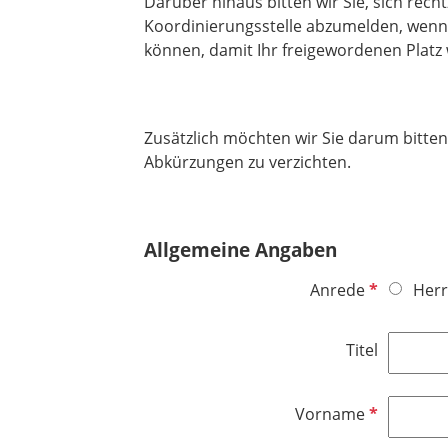
Darüber hinaus bitten wir Sie,
sich rech
Koordinierungsstelle abzumelden, wenn
können, damit Ihr freigewordenen Plat
Zusätzlich möchten wir Sie darum bitte
Abkürzungen zu verzichten.
Allgemeine Angaben
P
Anrede
Herr
f
l
Titel
i
c
h
P
Vorname
t
f