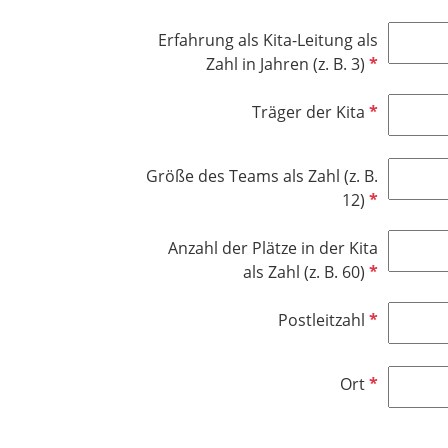
c
l
l
h
d
Erfahrung als Kita-Leitung als
i
t
P
Zahl in Jahren (z. B. 3)
c
f
f
h
e
l
P
Träger der Kita
t
l
i
f
f
d
c
l
e
Größe des Teams als Zahl (z. B.
h
i
l
P
12)
t
c
d
f
f
h
l
Anzahl der Plätze in der Kita
e
t
i
P
als Zahl (z. B. 60)
l
f
c
f
d
e
h
l
P
Postleitzahl
l
t
i
f
d
f
c
l
P
Ort
e
h
i
f
l
t
c
l
d
f
h