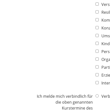
c
e
Vers
h
l
t
Resi
d
f
Kom
e
Konz
l
d
Umse
Kind
Pers
Orga
Part
Erzi
Inte
Ich melde mich verbindlich für
Verb
die oben genannten
Kurstermine des