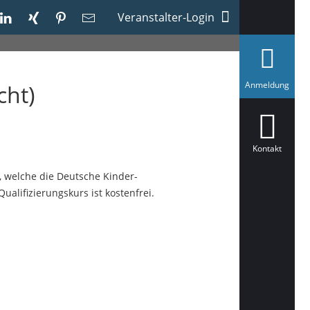
Veranstalter-Login
a
Anmeldung
cht)
u
s
g
e
w
ä
Kontakt
h
l
, welche die Deutsche Kinder-
t
alifizierungskurs ist kostenfrei.