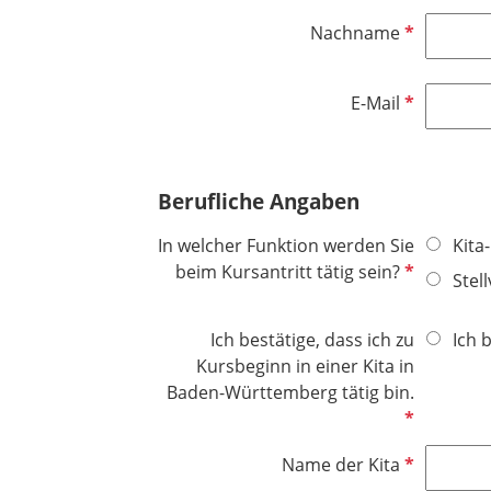
f
l
P
Nachname
e
i
f
l
c
l
d
h
P
E-Mail
i
t
f
c
f
l
h
e
i
t
Berufliche Angaben
l
c
f
d
h
e
In welcher Funktion werden Sie
Kita
t
l
P
beim Kursantritt tätig sein?
Stel
f
d
f
e
l
l
Ich bestätige, dass ich zu
Ich 
i
d
Kursbeginn in einer Kita in
c
P
Baden-Württemberg tätig bin.
h
f
t
l
f
P
Name der Kita
i
e
f