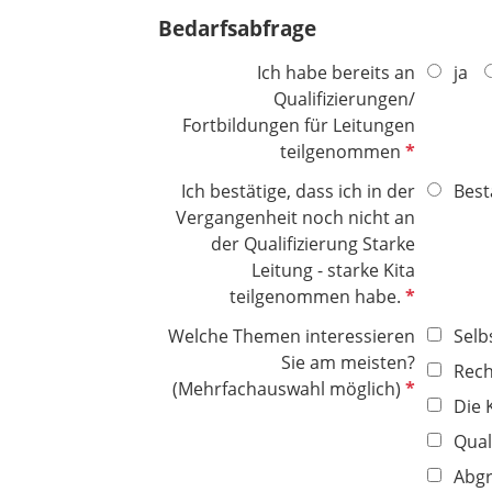
i
e
t
Bedarfsabfrage
c
l
f
h
d
e
Ich habe bereits an
ja
t
l
Qualifizierungen/
f
d
Fortbildungen für Leitungen
e
P
teilgenommen
l
f
Ich bestätige, dass ich in der
Best
d
l
Vergangenheit noch nicht an
i
der Qualifizierung Starke
c
Leitung - starke Kita
h
P
teilgenommen habe.
t
f
f
Welche Themen interessieren
Selb
l
e
Sie am meisten?
Rech
i
l
P
(Mehrfachauswahl möglich)
c
Die 
d
f
h
l
Qua
t
i
Abgr
f