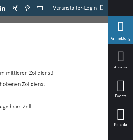
Veranstalter-Login
a
Anmeldung
u
s
g
e
w
ä
Anreise
h
m mittleren Zolldienst!
l
t
ehobenen Zolldienst
Events
ege beim Zoll.
Kontakt