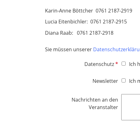
Karin-Anne Böttcher 0761 2187-2919
Lucia Eitenbichler: 0761 2187-2915
Diana Raab: 0761 2187-2918
Sie müssen unserer
Datenschutzerklär
P
Datenschutz
Ich 
f
l
Newsletter
Ich 
i
c
Nachrichten an den
h
Veranstalter
t
f
e
l
d