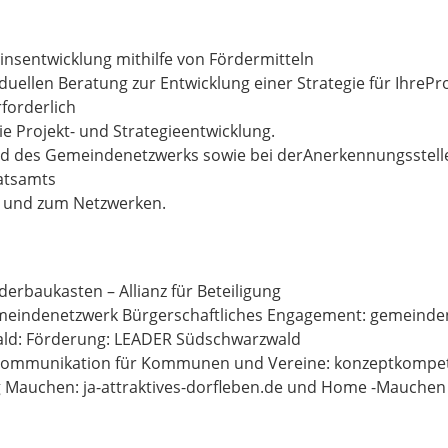
einsentwicklung mithilfe von Fördermitteln
duellen Beratung zur Entwicklung einer Strategie für IhrePr
forderlich
ie Projekt- und Strategieentwicklung.
d des Gemeindenetzwerks sowie bei derAnerkennungsstelle
atsamts
h und zum Netzwerken.
rderbaukasten – Allianz für Beteiligung
emeindenetzwerk Bürgerschaftliches Engagement: gemeinde
ald: Förderung: LEADER Südschwarzwald
& Kommunikation für Kommunen und Vereine: konzeptkompe
 Mauchen: ja-attraktives-dorfleben.de und Home -Mauchen