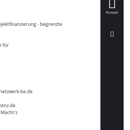
Kontakt
ojektfinanzierung - begrenzte
 für
netzwerk-be.de
tenz.de
 Macht's