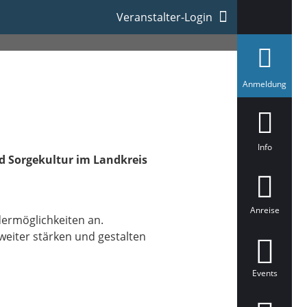
Veranstalter-Login
a
Anmeldung
u
s
g
e
w
ä
Info
h
d Sorgekultur im Landkreis
l
t
Anreise
dermöglichkeiten an.
weiter stärken und gestalten
Events