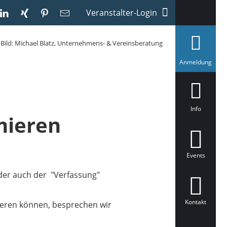
Veranstalter-Login
Bild: Michael Blatz, Unternehmens- & Vereinsberatung
a
Anmeldung
u
s
g
e
w
ä
Info
h
mieren
l
t
Events
oder auch der "Verfassung"
Kontakt
lieren können, besprechen wir