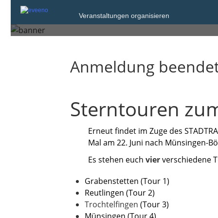
Veranstaltungen organisieren
Sonntag, 22. Jun. 2025
Anmeldung beende
Sterntouren zum
Erneut findet im Zuge des STADTRAD
Mal am 22. Juni nach Münsingen-Bö
Es stehen euch
vier
verschiedene T
Grabenstetten (Tour 1)
Reutlingen (Tour 2)
Trochtelfingen
(Tour 3)
Münsingen (Tour 4)