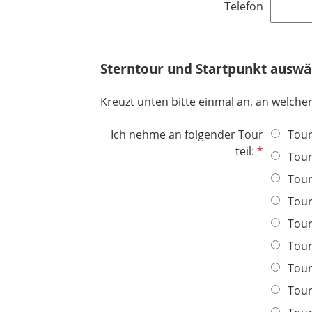
e
Telefon
i
l
c
d
h
t
Sterntour und Startpunkt auswä
f
e
Kreuzt unten bitte einmal an, an welche
l
d
Ich nehme an folgender Tour
Tour
P
teil:
Tour
f
Tour
l
i
Tour
c
Tour
h
Tour
t
f
Tour
e
Tour
l