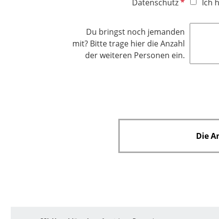
P
Datenschutz
Ich 
f
l
Du bringst noch jemanden
i
mit? Bitte trage hier die Anzahl
c
der weiteren Personen ein.
h
t
f
e
l
d
Die A