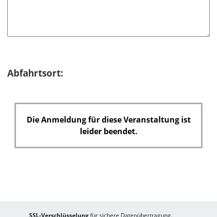
d
Abfahrtsort:
Die Anmeldung für diese Veranstaltung ist
leider beendet.
SSL-Verschlüsselung
für sichere Datenübertragung.