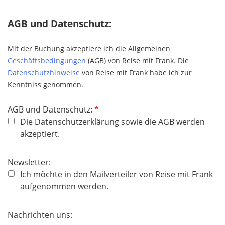
c
e
h
AGB und Datenschutz:
l
t
d
f
Mit der Buchung akzeptiere ich die Allgemeinen
e
Geschäftsbedingungen
(AGB) von Reise mit Frank. Die
l
Datenschutzhinweise
von Reise mit Frank habe ich zur
d
Kenntniss genommen.
P
AGB und Datenschutz:
f
Die Datenschutzerklärung sowie die AGB werden
l
akzeptiert.
i
c
Newsletter:
h
Ich möchte in den Mailverteiler von Reise mit Frank
t
aufgenommen werden.
f
e
Nachrichten uns:
l