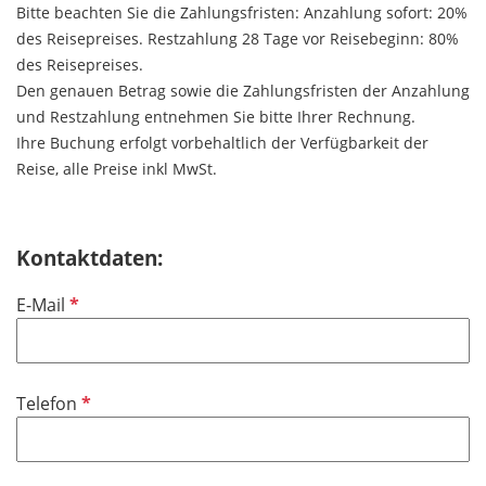
Bitte beachten Sie die Zahlungsfristen: Anzahlung sofort: 20%
des Reisepreises. Restzahlung 28 Tage vor Reisebeginn: 80%
des Reisepreises.
Den genauen Betrag sowie die Zahlungsfristen der Anzahlung
und Restzahlung entnehmen Sie bitte Ihrer Rechnung.
Ihre Buchung erfolgt vorbehaltlich der Verfügbarkeit der
Reise, alle Preise inkl MwSt.
Kontaktdaten:
P
E-Mail
f
l
i
P
Telefon
c
f
h
l
t
i
f